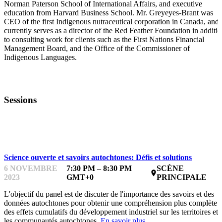
Norman Paterson School of International Affairs, and executive
education from Harvard Business School. Mr. Greyeyes-Brant was
CEO of the first Indigenous nutraceutical corporation in Canada, and
currently serves as a director of the Red Feather Foundation in additi
to consulting work for clients such as the First Nations Financial
Management Board, and the Office of the Commissioner of
Indigenous Languages.
Sessions
INSPIRATION ET DISCUSSION
Science ouverte et savoirs autochtones: Défis et solutions
6 NOVEMBRE
7:30 PM – 8:30 PM
SCÈNE
place
2023
GMT+0
PRINCIPALE
L'objectif du panel est de discuter de l'importance des savoirs et des
données autochtones pour obtenir une compréhension plus complète
des effets cumulatifs du développement industriel sur les territoires et
les communautés autochtones.
En savoir plus.