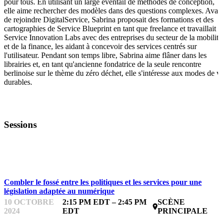
pour tous. En utilisant un large éventail de méthodes de conception,
elle aime rechercher des modèles dans des questions complexes. Avan
de rejoindre DigitalService, Sabrina proposait des formations et des
cartographies de Service Blueprint en tant que freelance et travaillait 
Service Innovation Labs avec des entreprises du secteur de la mobilité
et de la finance, les aidant à concevoir des services centrés sur
l'utilisateur. Pendant son temps libre, Sabrina aime flâner dans les
librairies et, en tant qu'ancienne fondatrice de la seule rencontre
berlinoise sur le thème du zéro déchet, elle s'intéresse aux modes de v
durables.
Sessions
ÉTUDES DE CAS MONDIALES
Combler le fossé entre les politiques et les services pour une
législation adaptée au numérique
10 OCTOBRE
2:15 PM EDT – 2:45 PM
SCÈNE
place
2024
EDT
PRINCIPALE